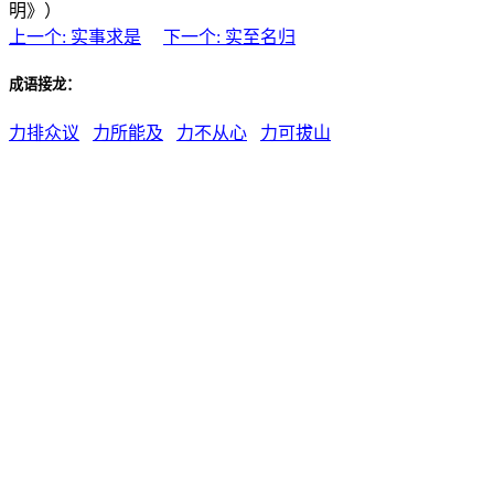
明》）
上一个: 实事求是
下一个: 实至名归
成语接龙：
力排众议
力所能及
力不从心
力可拔山