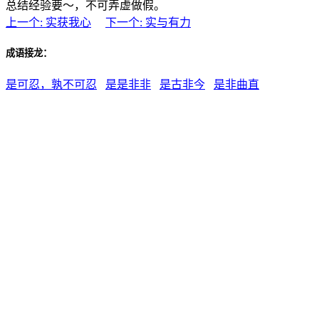
总结经验要～，不可弄虚做假。
上一个: 实获我心
下一个: 实与有力
成语接龙：
是可忍，孰不可忍
是是非非
是古非今
是非曲直