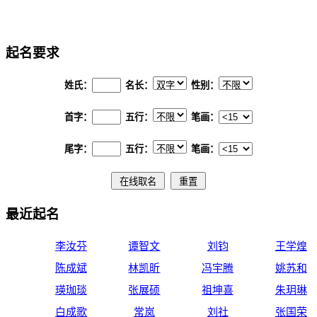
在线起名
起名要求
姓氏：
名长：
性别：
首字：
五行：
笔画：
尾字：
五行：
笔画：
最近起名
李汝芬
谭智文
刘钧
王学煌
陈成斌
林凯昕
冯宇腾
姚苏和
瑛珈琰
张展硕
祖坤喜
朱玥琳
白成歌
常岚
刘社
张国荣