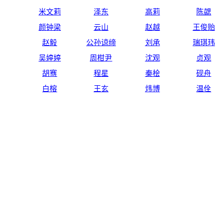
米文莉
泽东
高莉
陈勰
颜钟梁
云山
赵越
王俊贻
赵毅
公孙谅缔
刘承
瑞琪玮
吴婷婷
周柑尹
沈观
贞观
胡骞
程星
秦桧
砚舟
白榕
王玄
炜博
温佺