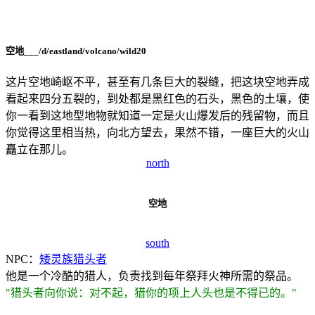
空地(es1)
空地___/d/eastland/volcano/wild20
这片空地崎岖不平，甚至有几条巨大的裂缝，把这块空地弄成
看起来四分五裂的，到处都是黑红色的石头，黑色的土壤，使
你一看到这地型地物就知道一定是火山爆发后的残留物，而且
你觉得这里相当热，向北方望去，果然不错，一座巨大的火山
矗立在那儿。
north
空地
south
NPC：
矮灵族猎头者
他是一个冷酷的猎人，负责找到每年祭拜火神所需的祭品。
"猎头者向你说：对不起，猎你的项上人头也是不得已的。"