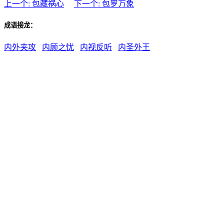
上一个: 包藏祸心
下一个: 包罗万象
成语接龙：
内外夹攻
内顾之忧
内视反听
内圣外王