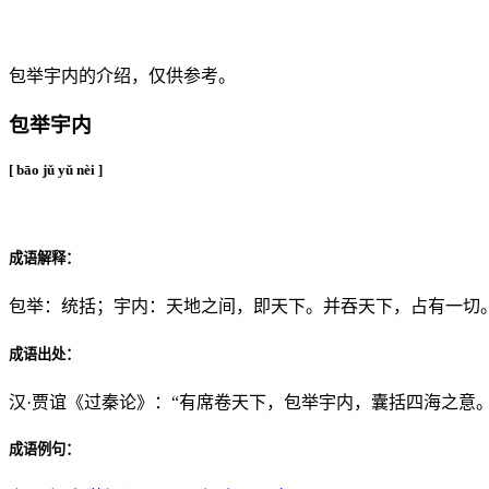
成语：包举宇内
包举宇内的介绍，仅供参考。
包举宇内
[ bāo jǔ yǔ nèi ]
成语解释：
包举：统括；宇内：天地之间，即天下。并吞天下，占有一切
成语出处：
汉·贾谊《过秦论》：“有席卷天下，包举宇内，囊括四海之意。
成语例句：