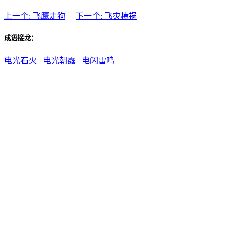
上一个: 飞鹰走狗
下一个: 飞灾横祸
成语接龙：
电光石火
电光朝露
电闪雷鸣