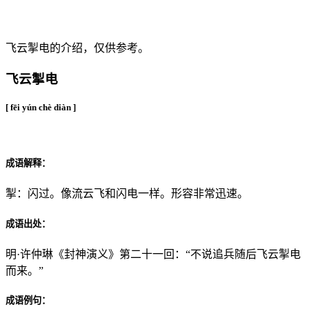
成语：飞云掣电
飞云掣电的介绍，仅供参考。
飞云掣电
[ fēi yún chè diàn ]
成语解释：
掣：闪过。像流云飞和闪电一样。形容非常迅速。
成语出处：
明·许仲琳《封神演义》第二十一回：“不说追兵随后飞云掣电
而来。”
成语例句：