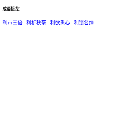
成语接龙：
利市三倍
利析秋毫
利欲熏心
利锁名缰