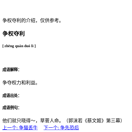
成语：争权夺利
争权夺利的介绍，仅供参考。
争权夺利
[ zhēng quán duó lì ]
成语解释：
争夺权力和利益。
成语出处：
成语例句：
他们就只晓得～，草菅人命。（郭沫若《蔡文姬》第三幕）
上一个: 争猫丢牛
下一个: 争先恐后